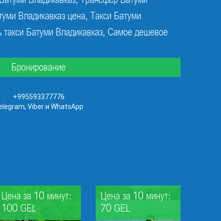
 Батуми Владикавказ, Трансфер Батуми
туми Владикавказ цена, Такси Батуми
ь такси Батуми Владикавказ, Самое дешевое
Бронирование
+995593377776
elegram, Viber и WhatsApp
Цена за 10 минут:
Цена за 10 минут:
100 GEL
70 GEL