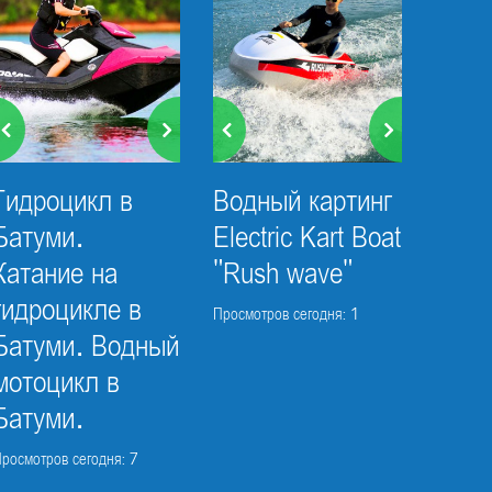
Гидроцикл в
Водный картинг
Батуми.
Electric Kart Boat
Катание на
"Rush wave"
гидроцикле в
Просмотров сегодня: 1
Батуми. Водный
мотоцикл в
Батуми.
росмотров сегодня: 7