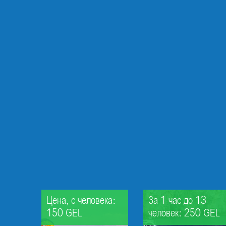
Цена, с человека:
За 1 час до 13
150 GEL
человек: 250 GEL