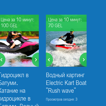
Цена за 10 минут:
Цена за 10 минут:
100 GEL
70 GEL
Гидроцикл в
Водный картинг
Батуми.
Electric Kart Boat
Катание на
"Rush wave"
гидроцикле в
Просмотров сегодня: 3