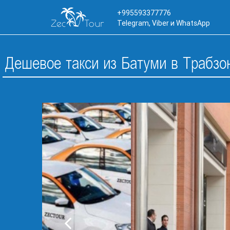
+995593377776
Telegram, Viber и WhatsApp
Дешевое такси из Батуми в Трабзон