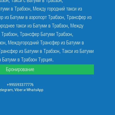
бзон, Такси с Батуми в Трабзон,
туми в Трабзон, Между городний такси из
р из Батуми в аэропорт Трабзон, Трансфер из
роднее такси из Батуми в Трабзон, Между
в Трабзон, Трансфер Батуми Трабзон,
зон, Междугородний Трансфер из Батуми в
рансфер из Батуми в Трабзон, Такси из Батуми
з Батуми в Трабзон Турция.
Бронирование
+995593377776
elegram, Viber и WhatsApp