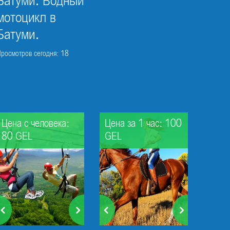
Батуми. Водный
мотоцикл в
Батуми.
росмотров сегодня: 18
Цена с человека:
Цена за 1 час: 100
80 GEL
GEL