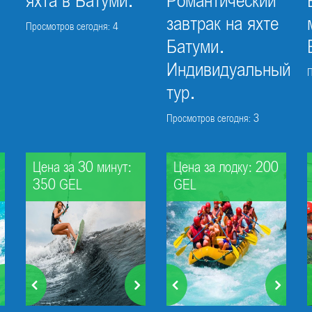
яхта в Батуми.
Романтический
завтрак на яхте
Просмотров сегодня: 4
Батуми.
Индивидуальный
П
тур.
Просмотров сегодня: 3
Цена за 30 минут:
Цена за лодку: 200
350 GEL
GEL