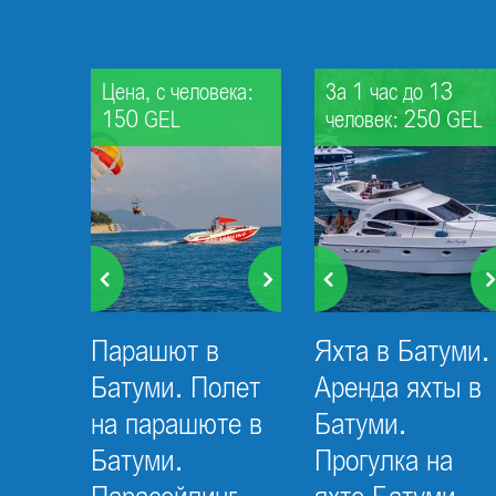
Цена, с человека:
За 1 час до 13
150 GEL
человек: 250 GEL
Парашют в
Яхта в Батуми.
Батуми. Полет
Аренда яхты в
на парашюте в
Батуми.
Батуми.
Прогулка на